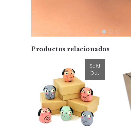
Productos relacionados
Sold
Out
Perriamuleto
25,00
€