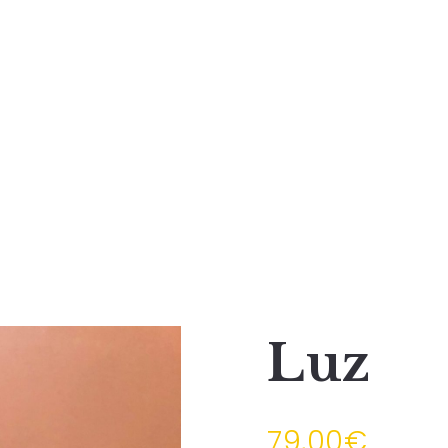
Luz
79,00
€