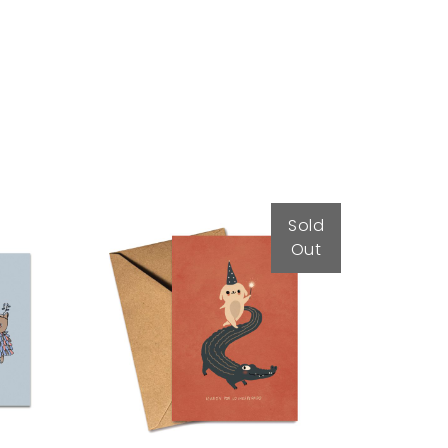
Sold
Out
Tarjeta Coco
2,50
€