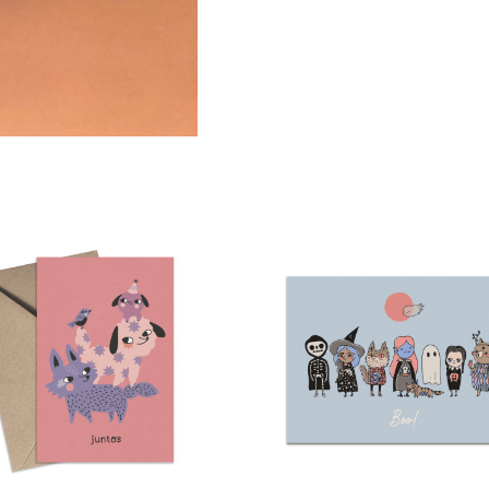
Tarjeta juntos
Boo!
2,50
€
12,00
€