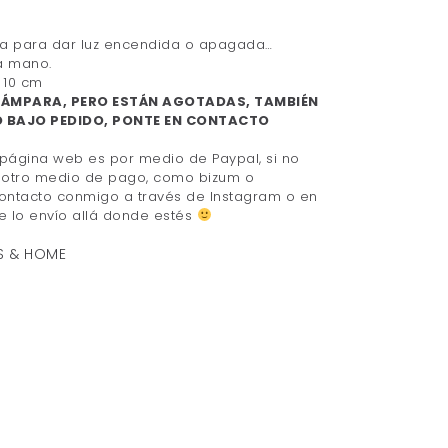
a para dar luz encendida o apagada…
a mano.
 10 cm
 LÁMPARA, PERO ESTÁN AGOTADAS, TAMBIÉN
 BAJO PEDIDO, PONTE EN CONTACTO
 página web es por medio de Paypal, si no
s otro medio de pago, como bizum o
contacto conmigo a través de
Instagram
o en
Te lo envío allá donde estés
ES & HOME